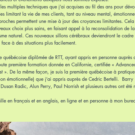
e les multiples techniques que j’ai acquises au fil des ans pour dév
es limitant la vie de mes clients, tant au niveau mental, émotionn
roches permettent une mise à jour des croyances limitantes. Cela 
eaux choix plus sains, en faisant appel à la reconsolidation de l
me naturel. Ces nouveaux sillons cérébraux deviendront le cadre 
e face à des situations plus facilement.
e québécoise diplômée de RTT, ayant appris en personne auprès d
oute première formation donnée en Californie, certifiée « Advance
st ». De la même façon, je suis la première québécoise à pratiqu
tion émotionnelle) que j’ai appris auprès de Cedric Bertelli. Barry
 Dusan Radic, Alun Perry, Paul Norrish et plusieurs autres ont été
aille en français et en anglais, en ligne et en personne à mon bur