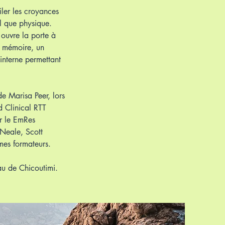
oiler les croyances
el que physique.
ouvre la porte à
a mémoire, un
interne permettant
e Marisa Peer, lors
d Clinical RTT
er le EmRes
 Neale, Scott
 mes formateurs.
eau de Chicoutimi.