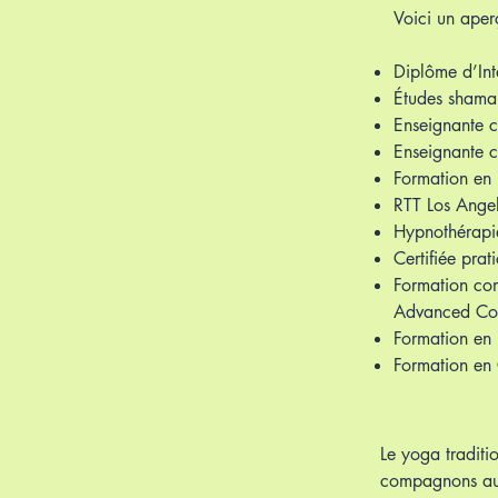
Voici un aper
Diplôme d’Int
Études shaman
Enseignante c
Enseignante c
Formation en 
RTT Los Angel
Hypnothérapie
Certifiée pra
Formation co
Advanced Con
Formation en 
Formation en 
Le yoga traditi
compagnons au q