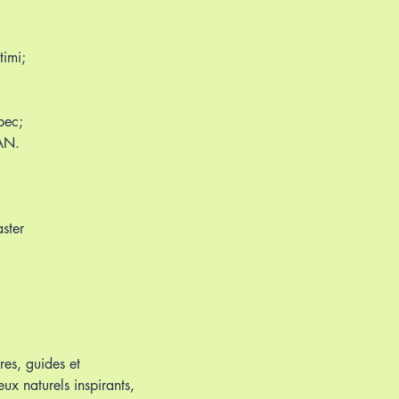
timi;
bec;
TAN.
ster
res, guides et
ux naturels inspirants,