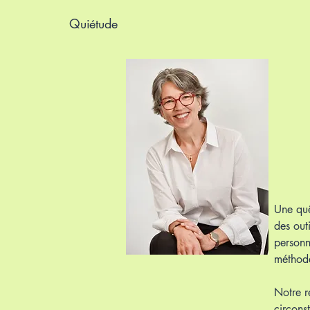
Quiétude
Une quê
des out
personn
méthode
Notre r
circons