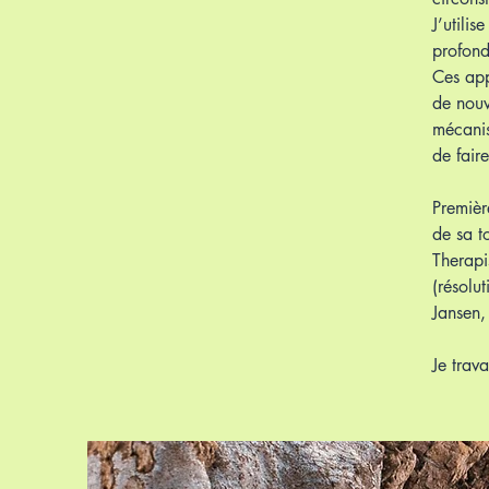
J’utilis
profond
Ces app
de nouv
mécanis
de fair
Premièr
de sa t
Therapi
(résolu
Jansen,
Je trav