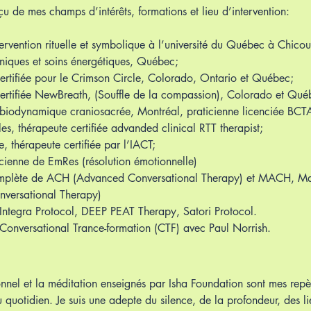
çu de mes champs d’intérêts, formations et lieu d’intervention:
ervention rituelle et symbolique à l’université du Québec à Chicou
iques et soins énergétiques, Québec;
ertifiée pour le Crimson Circle, Colorado, Ontario et Québec;
ertifiée NewBreath, (Souffle de la compassion), Colorado et Qué
biodynamique craniosacrée, Montréal, praticienne licenciée BC
es, thérapeute certifiée advanded clinical RTT therapist;
, thérapeute certifiée par l’IACT;
ticienne de EmRes (résolution émotionnelle)
mplète de ACH (Advanced Conversational Therapy) et MACH, Ma
versational Therapy)
Integra Protocol, DEEP PEAT Therapy, Satori Protocol.
Conversational Trance-formation (CTF) avec Paul Norrish.
onnel et la méditation enseignés par Isha Foundation sont mes repè
uotidien. Je suis une adepte du silence, de la profondeur, des lie