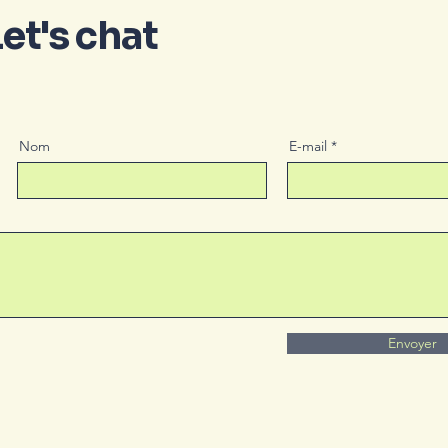
et's chat
Nom
E-mail
Envoyer