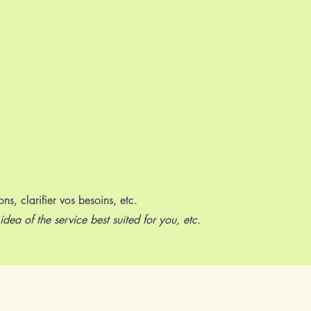
Accueil
Contact
À propos
Autre
ns, clarifier vos besoins, etc.
dea of the service best suited for you, etc.