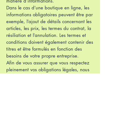
matière d’informations.
Dans le cas d’une boutique en ligne, les
informations obligatoires peuvent être par
exemple, l’ajout de détails concernant les
articles, les prix, les termes du contrat, la
résiliation et l’annulation. Les termes et
conditions doivent également contenir des
titres et être formulés en fonction des
besoins de votre propre entreprise.
Afin de vous assurer que vous respectez
pleinement vos obligations légales, nous
vous conseillons vivement de demander
conseil à un professionnel afin de mieux
comprendre quelles sont les exigences qui
vous concernent spécifiquement.
Cliquez ici
pour obtenir des informations
plus détaillées sur la création de vos
termes et conditions.